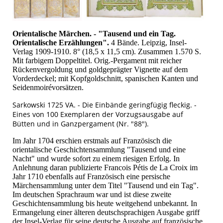
Orientalische Märchen. - "Tausend und ein Tag.
Orientalische Erzählungen".
4 Bände. Leipzig, Insel-
Verlag 1909-1910. 8° (18,5 x 11,5 cm). Zusammen 1.570 S.
Mit farbigem Doppeltitel. Orig.-Pergament mit reicher
Rückenvergoldung und goldgeprägter Vignette auf dem
Vorderdeckel; mit Kopfgoldschnitt, spanischen Kanten und
Seidenmoirévorsätzen.
Sarkowski 1725 VA. - Die Einbände geringfügig fleckig. -
Eines von 100 Exemplaren der Vorzugsausgabe auf
Bütten und in Ganzpergament (Nr. "88").
Im Jahr 1704 erschien erstmals auf Französisch die
orientalische Geschichtensammlung "Tausend und eine
Nacht" und wurde sofort zu einem riesigen Erfolg. In
Anlehnung daran publizierte Francois Pétis de La Croix im
Jahr 1710 ebenfalls auf Französisch eine persische
Märchensammlung unter dem Titel "Tausend und ein Tag".
Im deutschen Sprachraum war und ist diese zweite
Geschichtensammlung bis heute weitgehend unbekannt. In
Ermangelung einer älteren deutschsprachigen Ausgabe griff
der Insel-Verlag für seine deutsche Ausgabe auf französische,