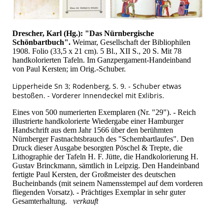
Drescher, Karl (Hg.): "Das Nürnbergische
Schönbartbuch".
Weimar, Gesellschaft der Bibliophilen
1908. Folio (33,5 x 21 cm). 5 Bl., XII S., 20 S. Mit 78
handkolorierten Tafeln. Im Ganzpergament-Handeinband
von Paul Kersten; im Orig.-Schuber.
Lipperheide Sn 3; Rodenberg, S. 9. - Schuber etwas
bestoßen. - Vorderer Innendeckel mit Exlibris.
Eines von 500 numerierten Exemplaren (Nr. "29"). - Reich
illustrierte handkolorierte Wiedergabe einer Hamburger
Handschrift aus dem Jahr 1566 über den berühmten
Nürnberger Fastnachtsbrauch des "Schembartlaufes". Den
Druck dieser Ausgabe besorgten Pöschel & Trepte, die
Lithographie der Tafeln H. F. Jütte, die Handkolorierung H.
Gustav Brinckmann, sämtlich in Leipzig. Den Handeinband
fertigte Paul Kersten, der Großmeister des deutschen
Bucheinbands (mit seinem Namensstempel auf dem vorderen
fliegenden Vorsatz). - Prächtiges Exemplar in sehr guter
Gesamterhaltung.
verkauft